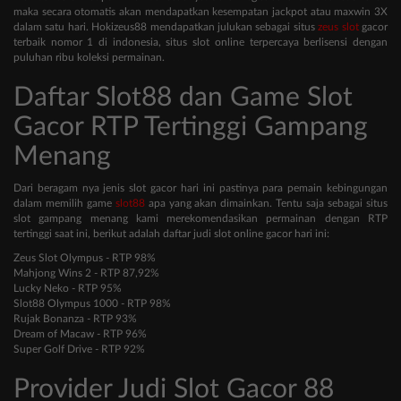
maka secara otomatis akan mendapatkan kesempatan jackpot atau maxwin 3X
dalam satu hari. Hokizeus88 mendapatkan julukan sebagai situs
zeus slot
gacor
terbaik nomor 1 di indonesia, situs slot online terpercaya berlisensi dengan
puluhan ribu koleksi permainan.
Daftar Slot88 dan Game Slot
Gacor RTP Tertinggi Gampang
Menang
Dari beragam nya jenis slot gacor hari ini pastinya para pemain kebingungan
dalam memilih game
slot88
apa yang akan dimainkan. Tentu saja sebagai situs
slot gampang menang kami merekomendasikan permainan dengan RTP
tertinggi saat ini, berikut adalah daftar judi slot online gacor hari ini:
Zeus Slot Olympus - RTP 98%
Mahjong Wins 2 - RTP 87,92%
Lucky Neko - RTP 95%
Slot88 Olympus 1000 - RTP 98%
Rujak Bonanza - RTP 93%
Dream of Macaw - RTP 96%
Super Golf Drive - RTP 92%
Provider Judi Slot Gacor 88