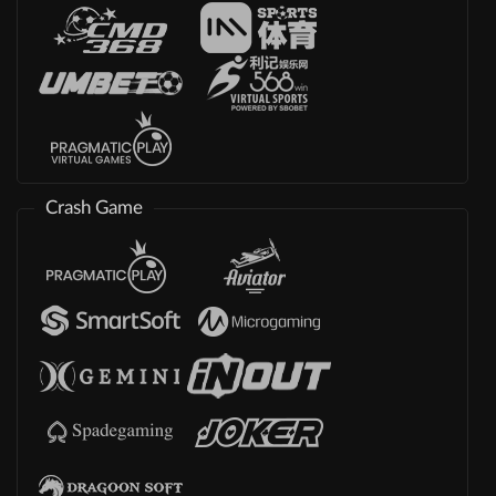
Crash Game