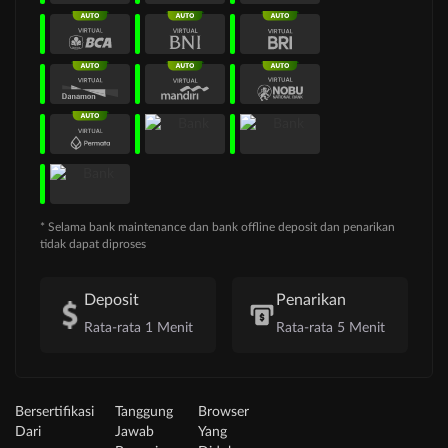
* Selama bank maintenance dan bank offline deposit dan penarikan
tidak dapat diproses
Deposit
Penarikan
Rata-rata 1 Menit
Rata-rata 5 Menit
Bersertifikasi
Tanggung
Browser
Dari
Jawab
Yang