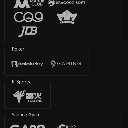
Poker
E-Sports
Sabung Ayam