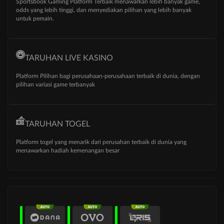
Sportsbook Gaming Platform Terbaik menawarkan lebih banyak game,
odds yang lebih tinggi, dan menyediakan pilihan yang lebih banyak
untuk pemain.
TARUHAN LIVE KASINO
Platform Pilihan bagi perusahaan-perusahaan terbaik di dunia, dengan
pilihan variasi game terbanyak
TARUHAN TOGEL
Platform togel yang menarik dari perusahan terbaik di dunia yang
menawarkan hadiah kemenangan besar