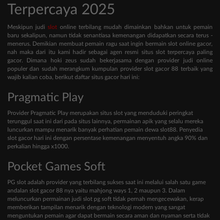
Terpercaya 2025
Meskipun judi
slot
online terbilang mudah dimainkan bahkan untuk pemain
baru sekalipun, namun tidak senantiasa kemenangan didapatkan secara terus -
menerus. Demikian membuat pemain ragu saat ingin bermain slot online gacor,
nah maka dari itu kami hadir sebagai agen resmi situs slot terpercaya paling
gacor. Dimana hoki zeus sudah bekerjasama dengan provider judi online
populer dan sudah merangkum kumpulan provider slot gacor 88 terbaik yang
wajib kalian coba, berikut daftar situs gacor hari ini:
Pragmatic Play
Provider Pragmatic Play merupakan situs slot yang menduduki peringkat
terunggul saat ini dari pada situs lainnya, permainan apik yang selalu mereka
luncurkan mampu menarik banyak perhatian pemain dewa slot88. Penyedia
slot gacor hari ini dengan persentase kemenangan menyentuh angka 90% dan
perkalian hingga x1000.
Pocket Games Soft
PG slot adalah provider yang terbilang sukses saat ini melalui salah satu game
andalan slot gacor 88 nya yaitu mahjong ways 1, 2 maupun 3. Dalam
meluncurkan permainan judi slot pg soft tidak pernah mengecewakan, kerap
memberikan tampilan menarik dengan teknologi modern yang sangat
menguntukan pemain agar dapat bermain secara aman dan nyaman serta tidak