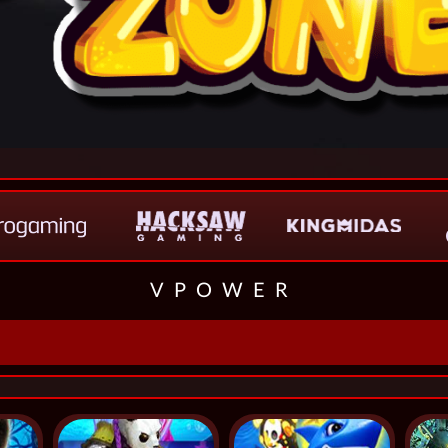
VPOWER