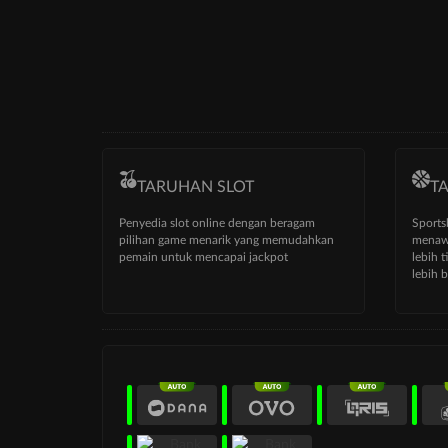
TARUHAN SLOT
T
Penyedia slot online dengan beragam
Sports
pilihan game menarik yang memudahkan
menawa
pemain untuk mencapai jackpot
lebih 
lebih 