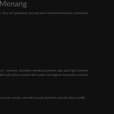
g Menang
ai situs slot gampang menang kami merekomendasikan permainan
rus - menerus. Demikian membuat pemain ragu saat ingin bermain
rovider judi online populer dan sudah merangkum kumpulan provider
a luncurkan mampu menarik banyak perhatian pemain dewa slot88.