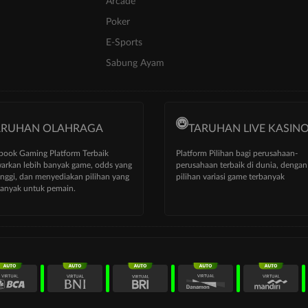
Arcade
Poker
E-Sports
Sabung Ayam
ARUHAN OLAHRAGA
TARUHAN LIVE KASIN
book Gaming Platform Terbaik
Platform Pilihan bagi perusahaan-
rkan lebih banyak game, odds yang
perusahaan terbaik di dunia, dengan
tinggi, dan menyediakan pilihan yang
pilihan variasi game terbanyak
banyak untuk pemain.