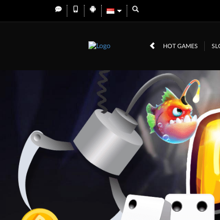
HOT GAMES
SL