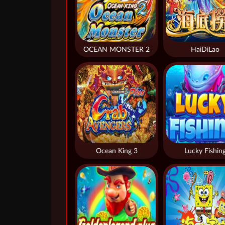
OCEAN MONSTER 2
HaiDiLao
Ocean King 3
Lucky Fishin