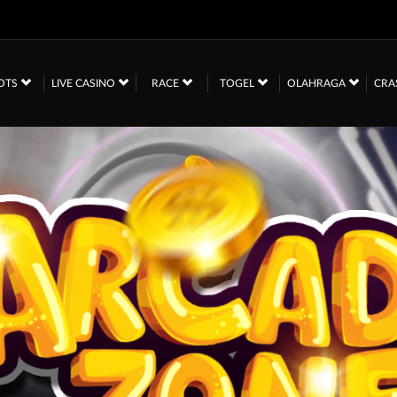
OTS
LIVE CASINO
RACE
TOGEL
OLAHRAGA
CRA