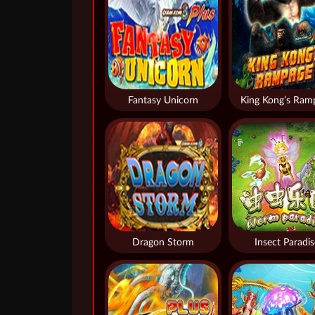
Fantasy Unicorn
King Kong’s Ram
Dragon Storm
Insect Paradis