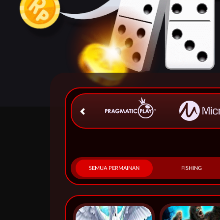
SEMUA PERMAINAN
FISHING