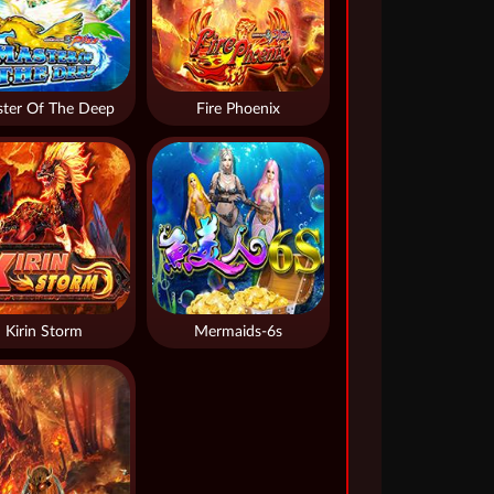
ter Of The Deep
Fire Phoenix
Kirin Storm
Mermaids-6s