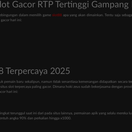
Slot Gacor RTP Tertinggi Gampan
n kebingungan dalam memilih game
slot88
apa yang akan dimainkan. Tentu saja sebag
gacor hari ini:
88 Terpercaya 2025
k pemain baru sekalipun, namun tidak senantiasa kemenangan didapatkan secara te
mi situs slot terpercaya paling gacor. Dimana hoki zeus sudah bekerjasama dengan p
cor hari ini:
ingkat terunggul saat ini dari pada situs lainnya, permainan apik yang selalu merek
yentuh angka 90% dan perkalian hingga x1000.