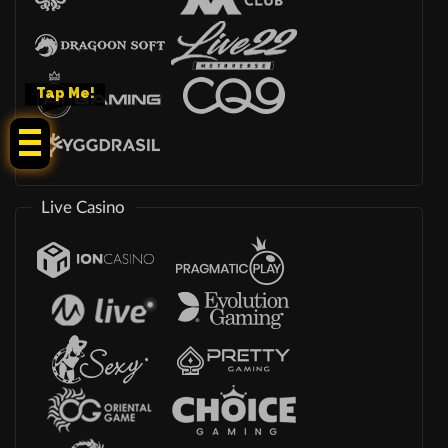
Tap Me!
Live Casino