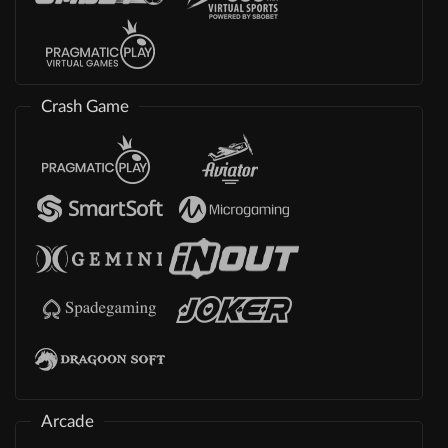
Crash Game
Arcade