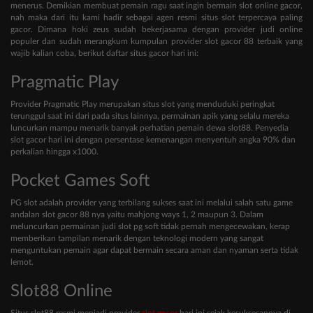
menerus. Demikian membuat pemain ragu saat ingin bermain slot online gacor,
nah maka dari itu kami hadir sebagai agen resmi situs slot terpercaya paling
gacor. Dimana hoki zeus sudah bekerjasama dengan provider judi online
populer dan sudah merangkum kumpulan provider slot gacor 88 terbaik yang
wajib kalian coba, berikut daftar situs gacor hari ini:
Pragmatic Play
Provider Pragmatic Play merupakan situs slot yang menduduki peringkat
terunggul saat ini dari pada situs lainnya, permainan apik yang selalu mereka
luncurkan mampu menarik banyak perhatian pemain dewa slot88. Penyedia
slot gacor hari ini dengan persentase kemenangan menyentuh angka 90% dan
perkalian hingga x1000.
Pocket Games Soft
PG slot adalah provider yang terbilang sukses saat ini melalui salah satu game
andalan slot gacor 88 nya yaitu mahjong ways 1, 2 maupun 3. Dalam
meluncurkan permainan judi slot pg soft tidak pernah mengecewakan, kerap
memberikan tampilan menarik dengan teknologi modern yang sangat
menguntukan pemain agar dapat bermain secara aman dan nyaman serta tidak
lemot.
Slot88 Online
Situs slot88 resmi menjadi provider
slot gacor
hari ini sejak kesuksesannya di