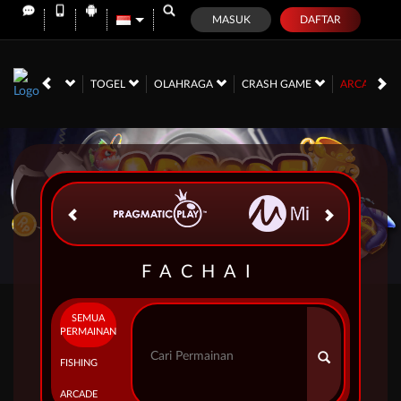
MASUK
DAFTAR
NO
RACE
TOGEL
OLAHRAGA
CRASH GAME
ARCADE
FACHAI
SEMUA
PERMAINAN
FISHING
ARCADE