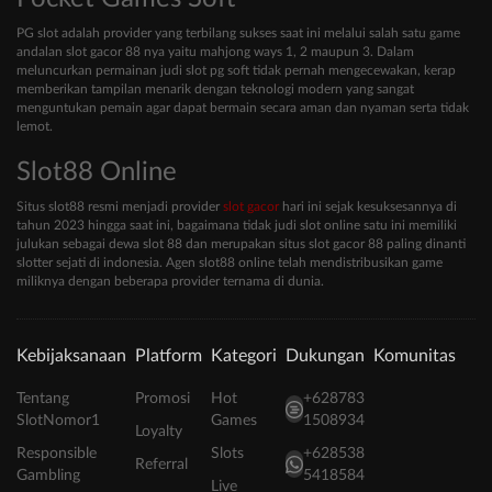
PG slot adalah provider yang terbilang sukses saat ini melalui salah satu game
andalan slot gacor 88 nya yaitu mahjong ways 1, 2 maupun 3. Dalam
meluncurkan permainan judi slot pg soft tidak pernah mengecewakan, kerap
memberikan tampilan menarik dengan teknologi modern yang sangat
menguntukan pemain agar dapat bermain secara aman dan nyaman serta tidak
lemot.
Slot88 Online
Situs slot88 resmi menjadi provider
slot gacor
hari ini sejak kesuksesannya di
tahun 2023 hingga saat ini, bagaimana tidak judi slot online satu ini memiliki
julukan sebagai dewa slot 88 dan merupakan situs slot gacor 88 paling dinanti
slotter sejati di indonesia. Agen slot88 online telah mendistribusikan game
miliknya dengan beberapa provider ternama di dunia.
Kebijaksanaan
Platform
Kategori
Dukungan
Komunitas
Tentang
Promosi
Hot
+628783
SlotNomor1
Games
1508934
Loyalty
Responsible
Slots
+628538
Referral
Gambling
5418584
Live