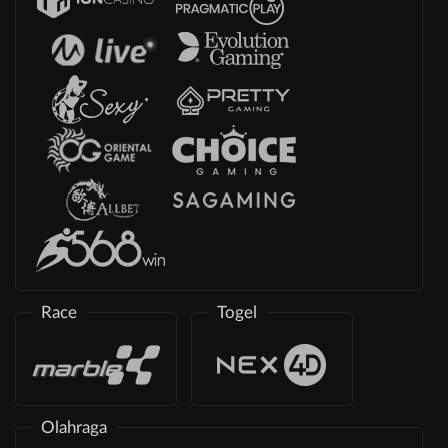
Race
Togel
Olahraga