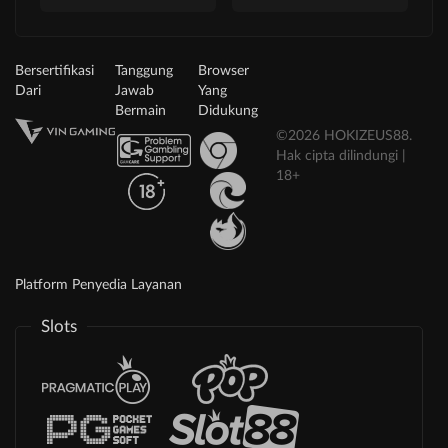
Bersertifikasi
Tanggung
Browser
Dari
Jawab
Yang
Bermain
Didukung
©2026 HOKIZEUS88.
Hak cipta dilindungi |
18+
Platform Penyedia Layanan
Slots