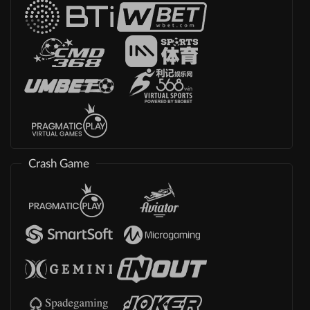
Crash Game