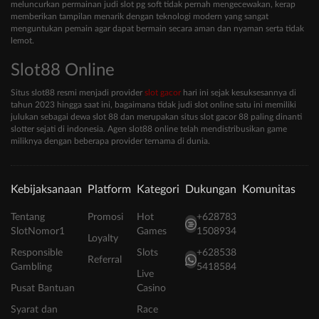
meluncurkan permainan judi slot pg soft tidak pernah mengecewakan, kerap
memberikan tampilan menarik dengan teknologi modern yang sangat
menguntukan pemain agar dapat bermain secara aman dan nyaman serta tidak
lemot.
Slot88 Online
Situs slot88 resmi menjadi provider
slot gacor
hari ini sejak kesuksesannya di
tahun 2023 hingga saat ini, bagaimana tidak judi slot online satu ini memiliki
julukan sebagai dewa slot 88 dan merupakan situs slot gacor 88 paling dinanti
slotter sejati di indonesia. Agen slot88 online telah mendistribusikan game
miliknya dengan beberapa provider ternama di dunia.
Kebijaksanaan
Platform
Kategori
Dukungan
Komunitas
Tentang
Promosi
Hot
+628783
SlotNomor1
Games
1508934
Loyalty
Responsible
Slots
+628538
Referral
Gambling
5418584
Live
Pusat Bantuan
Casino
Syarat dan
Race