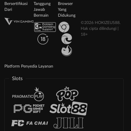
Bersertifikasi
Tanggung
Browser
Dari
Jawab
Yang
Bermain
Didukung
©2026 HOKIZEUS88.
Hak cipta dilindungi |
18+
Platform Penyedia Layanan
Slots